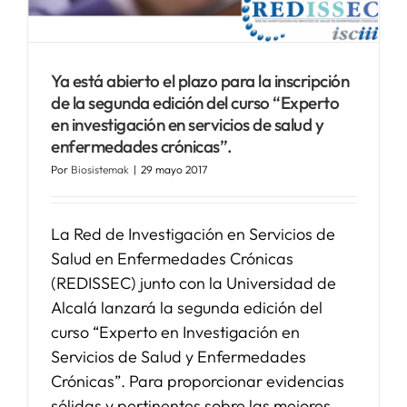
SERVICIOS
Ya está abierto el plazo para la inscripción
de la segunda edición del curso “Experto
APOYO I+D+I
en investigación en servicios de salud y
enfermedades crónicas”.
NOTICIAS
Por
Biosistemak
|
29 mayo 2017
La Red de Investigación en Servicios de
Salud en Enfermedades Crónicas
(REDISSEC) junto con la Universidad de
Alcalá lanzará la segunda edición del
curso “Experto en Investigación en
Servicios de Salud y Enfermedades
Crónicas”. Para proporcionar evidencias
sólidas y pertinentes sobre las mejores