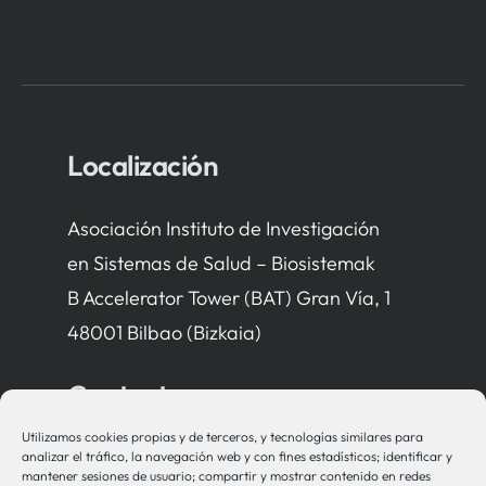
Localización
Asociación Instituto de Investigación
en Sistemas de Salud – Biosistemak
B Accelerator Tower (BAT) Gran Vía, 1
48001 Bilbao (Bizkaia)
Contacto
Utilizamos cookies propias y de terceros, y tecnologías similares para
bio-sistemak@bio-sistemak.eus
analizar el tráfico, la navegación web y con fines estadísticos; identificar y
mantener sesiones de usuario; compartir y mostrar contenido en redes