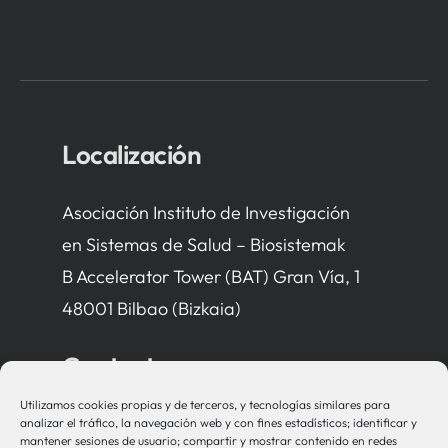
Localización
Asociación Instituto de Investigación
en Sistemas de Salud – Biosistemak
B Accelerator Tower (BAT) Gran Vía, 1
48001 Bilbao (Bizkaia)
Contacto
Utilizamos cookies propias y de terceros, y tecnologías similares para
bio-sistemak@bio-sistemak.eus
analizar el tráfico, la navegación web y con fines estadísticos; identificar y
mantener sesiones de usuario; compartir y mostrar contenido en redes