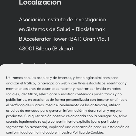
Localización
Asociación Instituto de Investigación
en Sistemas de Salud – Biosistemak
B Accelerator Tower (BAT) Gran Vía, 1
48001 Bilbao (Bizkaia)
Contacto
Utilizamos cookies propias y de terceros, y tecnologías similares para
bio-sistemak@bio-sistemak.eus
analizar el tráfico, la navegación web y con fines estadísticos; identificar y
mantener sesiones de usuario; compartir y mostrar contenido en redes
944 00 77 90
sociales; identificar, seleccionar y mostrar contenidos publicitarios y no
publicitarios, en ocasiones de forma personalizada con base en analítica y
el perfilado de usuarios; medir el rendimiento de los anteriores; utilizar
estudios de mercado para generar información; y desarrollar y mejorar
productos. Cualquier acción positiva relacionada con la navegación, salvo
Otros Enlaces
cuando legalmente se exija consentimiento explícito (para perfilado y
segmentación avanzada), implicará una autorización para su instalación de
conformidad con lo indicado en nuestra Política de Cookies.