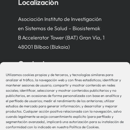
Localización
Asociación Instituto de Investigación
en Sistemas de Salud – Biosistemak
B Accelerator Tower (BAT) Gran Vía, 1
48001 Bilbao (Bizkaia)
Contacto
Utilizamos cookies propias y de terceros, y tecnologías similares para
bio-sistemak@bio-sistemak.eus
analizar el tráfico, la navegación web y con fines estadísticos; identificar y
mantener sesiones de usuario; compartir y mostrar contenido en redes
944 00 77 90
sociales; identificar, seleccionar y mostrar contenidos publicitarios y no
publicitarios, en ocasiones de forma personalizada con base en analítica y
el perfilado de usuarios; medir el rendimiento de los anteriores; utilizar
estudios de mercado para generar información; y desarrollar y mejorar
productos. Cualquier acción positiva relacionada con la navegación, salvo
Otros Enlaces
cuando legalmente se exija consentimiento explícito (para perfilado y
segmentación avanzada), implicará una autorización para su instalación de
conformidad con lo indicado en nuestra Política de Cookies.