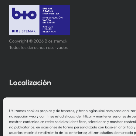
Copyright © 2026 Biosistemak
Todos los derechos reservados
Localización
Asociación Instituto de Investigación
en Sistemas de Salud – Biosistemak
Utilizamos cookies propias y de terceros, y tecnologías similares para analizar e
navegación web y con fines estadísticos; identificar y mantener sesiones de us
B Accelerator Tower (BAT) Gran Vía, 1
mostrar contenido en redes sociales; identificar, seleccionar y mostrar conteni
no publicitarios, en ocasiones de forma personalizada con base en analítica y 
48001 Bilbao (Bizkaia)
usuarios; medir el rendimiento de los anteriores; utilizar estudios de mercado