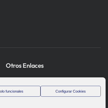
Otros Enlaces
Osakidetza
Bioef
olo funcionales
Configurar Cookies
Gobierno Vasco
UPV/EHU
Aviso-Legal