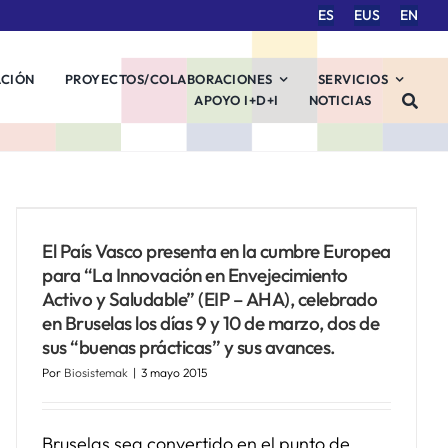
ES
EUS
EN
ACIÓN
PROYECTOS/COLABORACIONES
SERVICIOS
APOYO I+D+I
NOTICIAS
El País Vasco presenta en la cumbre Europea
para “La Innovación en Envejecimiento
Activo y Saludable” (EIP – AHA), celebrado
en Bruselas los días 9 y 10 de marzo, dos de
sus “buenas prácticas” y sus avances.
Por
Biosistemak
|
3 mayo 2015
Bruselas sea convertido en el punto de