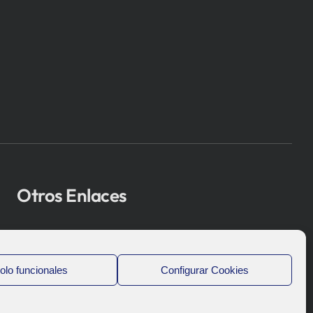
Otros Enlaces
Osakidetza
Bioef
olo funcionales
Configurar Cookies
Gobierno Vasco
UPV/EHU