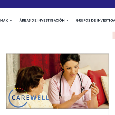
EMAK
ÁREAS DE INVESTIGACIÓN
GRUPOS DE INVESTIG
El País Vasco presenta en la
cumbre Europea para “La
Innovación en
Envejecimiento Activo y
Saludable” (EIP – AHA),
celebrado en Bruselas los
días 9 y 10 de marzo, dos de
sus “buenas prácticas” y sus
avances.
Noticias Biosistemak