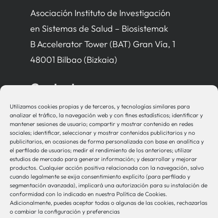
Asociación Instituto de Investigación
en Sistemas de Salud – Biosistemak
B Accelerator Tower (BAT) Gran Vía, 1
48001 Bilbao (Bizkaia)
Contacto
Utilizamos cookies propias y de terceros, y tecnologías similares para
bio-sistemak@bio-sistemak.eus
analizar el tráfico, la navegación web y con fines estadísticos; identificar y
mantener sesiones de usuario; compartir y mostrar contenido en redes
944 00 77 90
sociales; identificar, seleccionar y mostrar contenidos publicitarios y no
publicitarios, en ocasiones de forma personalizada con base en analítica y
el perfilado de usuarios; medir el rendimiento de los anteriores; utilizar
estudios de mercado para generar información; y desarrollar y mejorar
productos. Cualquier acción positiva relacionada con la navegación, salvo
Otros Enlaces
cuando legalmente se exija consentimiento explícito (para perfilado y
segmentación avanzada), implicará una autorización para su instalación de
conformidad con lo indicado en nuestra Política de Cookies.
Adicionalmente, puedes aceptar todas o algunas de las cookies, rechazarlas
Osakidetza
o cambiar la configuración y preferencias