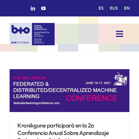
Saltar
ES
EUS
EN
al
contenido
Toggl
Navig
INICIO
BIOSISTEMAK
a
ÁREAS DE INVESTIGACIÓN
GRUPOS DE INVESTIGACIÓN
Kronikgune participará en la 2a
Conferencia Anual Sobre Aprendizaje
PROYECTOS/COLABORACIONES