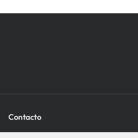
Contacto
bio-sistemak@bio-sistemak.eus