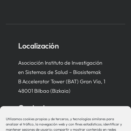
Localización
Asociación Instituto de Investigación
en Sistemas de Salud – Biosistemak
B Accelerator Tower (BAT) Gran Vía, 1
48001 Bilbao (Bizkaia)
Contacto
Utilizamos cookies propias y de terceros, y tecnologías similares para
bio-sistemak@bio-sistemak.eus
analizar el tráfico, la navegación web y con fines estadísticos; identificar y
mantener sesiones de usuario; compartir y mostrar contenido en redes