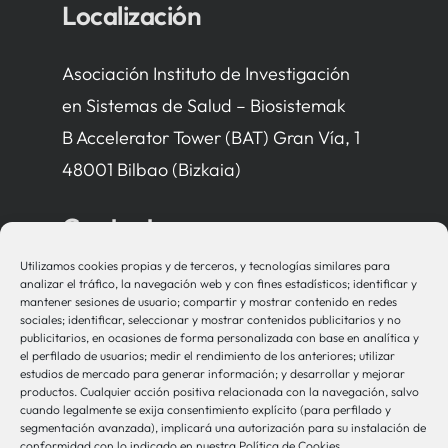
Localización
Asociación Instituto de Investigación
en Sistemas de Salud – Biosistemak
B Accelerator Tower (BAT) Gran Vía, 1
48001 Bilbao (Bizkaia)
Contacto
Utilizamos cookies propias y de terceros, y tecnologías similares para
bio-sistemak@bio-sistemak.eus
analizar el tráfico, la navegación web y con fines estadísticos; identificar y
mantener sesiones de usuario; compartir y mostrar contenido en redes
944 00 77 90
sociales; identificar, seleccionar y mostrar contenidos publicitarios y no
publicitarios, en ocasiones de forma personalizada con base en analítica y
el perfilado de usuarios; medir el rendimiento de los anteriores; utilizar
estudios de mercado para generar información; y desarrollar y mejorar
productos. Cualquier acción positiva relacionada con la navegación, salvo
Otros Enlaces
cuando legalmente se exija consentimiento explícito (para perfilado y
segmentación avanzada), implicará una autorización para su instalación de
conformidad con lo indicado en nuestra Política de Cookies.