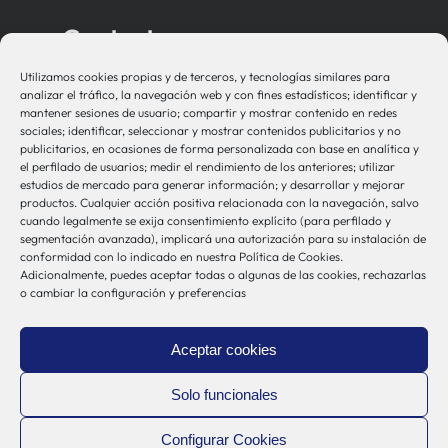
Contacto
Utilizamos cookies propias y de terceros, y tecnologías similares para
bio-sistemak@bio-sistemak.eus
analizar el tráfico, la navegación web y con fines estadísticos; identificar y
mantener sesiones de usuario; compartir y mostrar contenido en redes
944 00 77 90
sociales; identificar, seleccionar y mostrar contenidos publicitarios y no
publicitarios, en ocasiones de forma personalizada con base en analítica y
el perfilado de usuarios; medir el rendimiento de los anteriores; utilizar
estudios de mercado para generar información; y desarrollar y mejorar
productos. Cualquier acción positiva relacionada con la navegación, salvo
Otros Enlaces
cuando legalmente se exija consentimiento explícito (para perfilado y
segmentación avanzada), implicará una autorización para su instalación de
conformidad con lo indicado en nuestra Política de Cookies.
Adicionalmente, puedes aceptar todas o algunas de las cookies, rechazarlas
Osakidetza
o cambiar la configuración y preferencias
Bioef
Gobierno Vasco
Aceptar cookies
UPV/EHU
Aviso-Legal
Solo funcionales
Política de Privacidad
Configurar Cookies
Política de Cookies