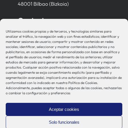
48001 Bilbao (Bizkaia)
Contacto
Utilizamos cookies propias y de terceros, y tecnologías similares para
bio-sistemak@bio-sistemak.eus
analizar el tráfico, la navegación web y con fines estadísticos; identificar y
mantener sesiones de usuario; compartir y mostrar contenido en redes
944 00 77 90
sociales; identificar, seleccionar y mostrar contenidos publicitarios y no
publicitarios, en ocasiones de forma personalizada con base en analítica y
el perfilado de usuarios; medir el rendimiento de los anteriores; utilizar
estudios de mercado para generar información; y desarrollar y mejorar
productos. Cualquier acción positiva relacionada con la navegación, salvo
Otros Enlaces
cuando legalmente se exija consentimiento explícito (para perfilado y
segmentación avanzada), implicará una autorización para su instalación de
conformidad con lo indicado en nuestra Política de Cookies.
Adicionalmente, puedes aceptar todas o algunas de las cookies, rechazarlas
Osakidetza
o cambiar la configuración y preferencias
Bioef
Gobierno Vasco
Aceptar cookies
UPV/EHU
Aviso-Legal
Solo funcionales