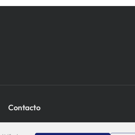
Contacto
bio-sistemak@bio-sistemak.eus