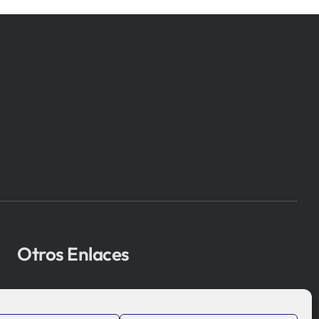
Otros Enlaces
Osakidetza
Bioef