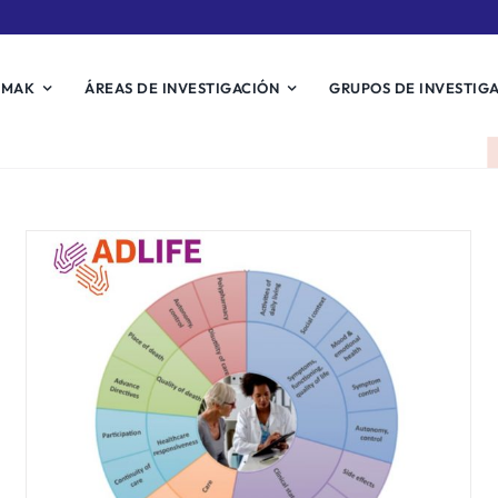
EMAK
ÁREAS DE INVESTIGACIÓN
GRUPOS DE INVESTIG
Kronikgune participa en el XX
Congreso Internacional
sobre Atención Integrada,
ICIC2020.
Noticias Biosistemak