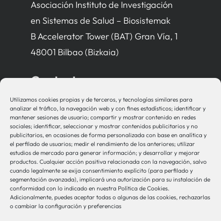
Asociación Instituto de Investigación
en Sistemas de Salud – Biosistemak
B Accelerator Tower (BAT) Gran Vía, 1
48001 Bilbao (Bizkaia)
Contacto
Utilizamos cookies propias y de terceros, y tecnologías similares para
bio-sistemak@bio-sistemak.eus
analizar el tráfico, la navegación web y con fines estadísticos; identificar y
mantener sesiones de usuario; compartir y mostrar contenido en redes
944 00 77 90
sociales; identificar, seleccionar y mostrar contenidos publicitarios y no
publicitarios, en ocasiones de forma personalizada con base en analítica y
el perfilado de usuarios; medir el rendimiento de los anteriores; utilizar
estudios de mercado para generar información; y desarrollar y mejorar
productos. Cualquier acción positiva relacionada con la navegación, salvo
Otros Enlaces
cuando legalmente se exija consentimiento explícito (para perfilado y
segmentación avanzada), implicará una autorización para su instalación de
conformidad con lo indicado en nuestra Política de Cookies.
Adicionalmente, puedes aceptar todas o algunas de las cookies, rechazarlas
Osakidetza
o cambiar la configuración y preferencias
Bioef