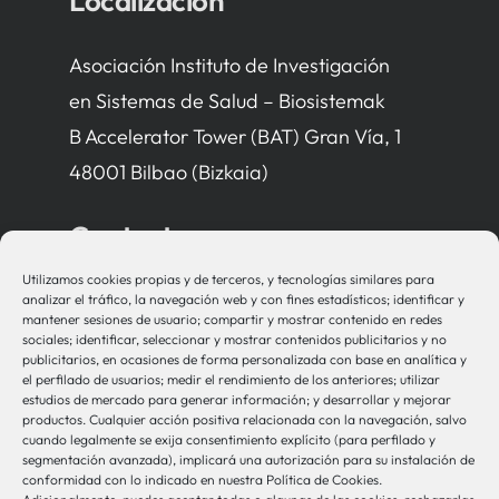
Localización
Asociación Instituto de Investigación
en Sistemas de Salud – Biosistemak
B Accelerator Tower (BAT) Gran Vía, 1
48001 Bilbao (Bizkaia)
Contacto
Utilizamos cookies propias y de terceros, y tecnologías similares para
bio-sistemak@bio-sistemak.eus
analizar el tráfico, la navegación web y con fines estadísticos; identificar y
mantener sesiones de usuario; compartir y mostrar contenido en redes
944 00 77 90
sociales; identificar, seleccionar y mostrar contenidos publicitarios y no
publicitarios, en ocasiones de forma personalizada con base en analítica y
el perfilado de usuarios; medir el rendimiento de los anteriores; utilizar
estudios de mercado para generar información; y desarrollar y mejorar
productos. Cualquier acción positiva relacionada con la navegación, salvo
Otros Enlaces
cuando legalmente se exija consentimiento explícito (para perfilado y
segmentación avanzada), implicará una autorización para su instalación de
conformidad con lo indicado en nuestra Política de Cookies.