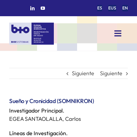
Saltar
ES
EUS
EN
al
contenido
Toggl
Navig
INICIO
BIOSISTEMAK
Siguiente
Siguiente
ÁREAS DE INVESTIGACIÓN
Sueño y Cronicidad (SOMNIKRON)
Investigador Principal.
GRUPOS DE INVESTIGACIÓN
EGEA SANTAOLALLA, Carlos
PROYECTOS/COLABORACIONES
Líneas de Investigación.