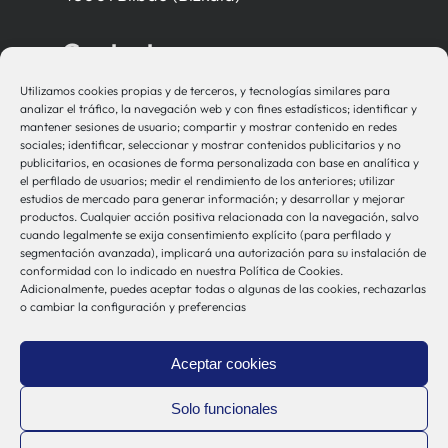
Contacto
Utilizamos cookies propias y de terceros, y tecnologías similares para
bio-sistemak@bio-sistemak.eus
analizar el tráfico, la navegación web y con fines estadísticos; identificar y
mantener sesiones de usuario; compartir y mostrar contenido en redes
944 00 77 90
sociales; identificar, seleccionar y mostrar contenidos publicitarios y no
publicitarios, en ocasiones de forma personalizada con base en analítica y
el perfilado de usuarios; medir el rendimiento de los anteriores; utilizar
estudios de mercado para generar información; y desarrollar y mejorar
productos. Cualquier acción positiva relacionada con la navegación, salvo
Otros Enlaces
cuando legalmente se exija consentimiento explícito (para perfilado y
segmentación avanzada), implicará una autorización para su instalación de
conformidad con lo indicado en nuestra Política de Cookies.
Adicionalmente, puedes aceptar todas o algunas de las cookies, rechazarlas
Osakidetza
o cambiar la configuración y preferencias
Bioef
Gobierno Vasco
Aceptar cookies
UPV/EHU
Aviso-Legal
Solo funcionales
Política de Privacidad