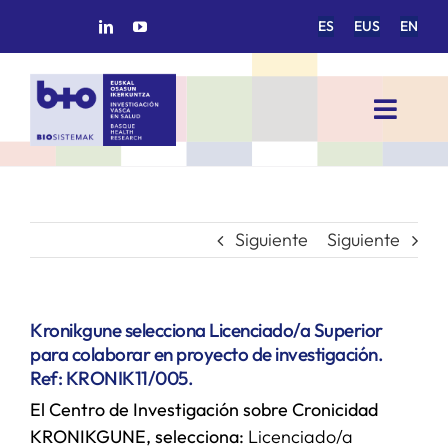
Saltar
ES
EUS
EN
al
contenido
Toggl
Navig
INICIO
BIOSISTEMAK
Siguiente
Siguiente
ÁREAS DE INVESTIGACIÓN
Kronikgune selecciona Licenciado/a Superior
para colaborar en proyecto de investigación.
GRUPOS DE INVESTIGACIÓN
Ref: KRONIK11/005.
El Centro de Investigación sobre Cronicidad
PROYECTOS/COLABORACIONES
KRONIKGUNE, selecciona:
Licenciado/a