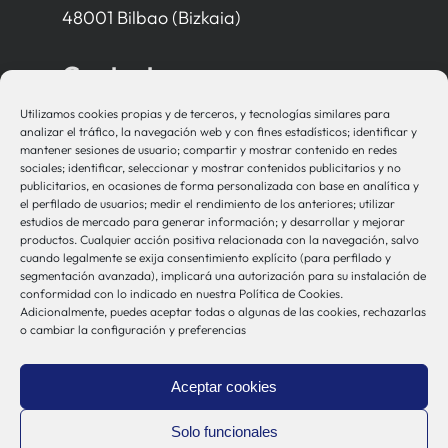
48001 Bilbao (Bizkaia)
Contacto
Utilizamos cookies propias y de terceros, y tecnologías similares para
bio-sistemak@bio-sistemak.eus
analizar el tráfico, la navegación web y con fines estadísticos; identificar y
mantener sesiones de usuario; compartir y mostrar contenido en redes
944 00 77 90
sociales; identificar, seleccionar y mostrar contenidos publicitarios y no
publicitarios, en ocasiones de forma personalizada con base en analítica y
el perfilado de usuarios; medir el rendimiento de los anteriores; utilizar
estudios de mercado para generar información; y desarrollar y mejorar
productos. Cualquier acción positiva relacionada con la navegación, salvo
Otros Enlaces
cuando legalmente se exija consentimiento explícito (para perfilado y
segmentación avanzada), implicará una autorización para su instalación de
conformidad con lo indicado en nuestra Política de Cookies.
Adicionalmente, puedes aceptar todas o algunas de las cookies, rechazarlas
Osakidetza
o cambiar la configuración y preferencias
Bioef
Gobierno Vasco
Aceptar cookies
UPV/EHU
Aviso-Legal
Solo funcionales