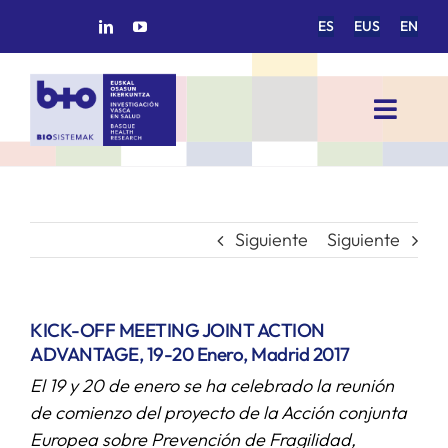
Saltar
ES
EUS
EN
al
contenido
Toggl
Navig
INICIO
BIOSISTEMAK
Siguiente
Siguiente
ÁREAS DE INVESTIGACIÓN
KICK-OFF MEETING JOINT ACTION
ADVANTAGE, 19-20 Enero, Madrid 2017
GRUPOS DE INVESTIGACIÓN
El 19 y 20 de enero se ha celebrado la reunión
de comienzo del proyecto de la Acción conjunta
PROYECTOS/COLABORACIONES
Europea sobre Prevención de Fragilidad,