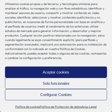
Utilizamos cookies propias y de terceros, y tecnologías similares para
bio-sistemak@bio-sistemak.eus
analizar el tráfico, la navegación web y con fines estadísticos; identificar y
mantener sesiones de usuario; compartir y mostrar contenido en redes
944 00 77 90
sociales; identificar, seleccionar y mostrar contenidos publicitarios y no
publicitarios, en ocasiones de forma personalizada con base en analítica y
el perfilado de usuarios; medir el rendimiento de los anteriores; utilizar
estudios de mercado para generar información; y desarrollar y mejorar
productos. Cualquier acción positiva relacionada con la navegación, salvo
Otros Enlaces
cuando legalmente se exija consentimiento explícito (para perfilado y
segmentación avanzada), implicará una autorización para su instalación de
conformidad con lo indicado en nuestra Política de Cookies.
Adicionalmente, puedes aceptar todas o algunas de las cookies, rechazarlas
Osakidetza
o cambiar la configuración y preferencias
Bioef
Gobierno Vasco
Aceptar cookies
UPV/EHU
Aviso-Legal
Solo funcionales
Política de Privacidad
Configurar Cookies
Política de Cookies
Sistema Interno de Información
Política de cookies
Política de Protección de datos
Aviso Legal