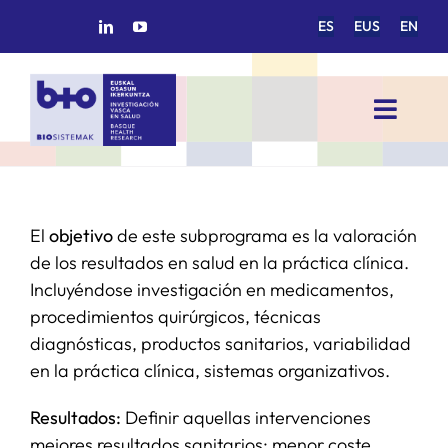
Saltar
ES
EUS
EN
al
contenido
Toggl
Navig
INICIO
El
objetivo
de este subprograma es la valoración
BIOSISTEMAK
de los resultados en salud en la práctica clínica.
Incluyéndose investigación en medicamentos,
ÁREAS DE INVESTIGACIÓN
procedimientos quirúrgicos, técnicas
diagnósticas, productos sanitarios, variabilidad
GRUPOS DE INVESTIGACIÓN
en la práctica clínica, sistemas organizativos.
Resultados:
Definir aquellas intervenciones
PROYECTOS/COLABORACIONES
mejores resultados sanitarios; menor coste