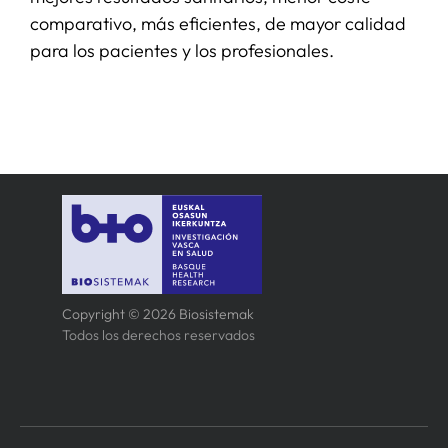
comparativo, más eficientes, de mayor calidad
para los pacientes y los profesionales.
SERVICIOS
APOYO I+D+I
NOTICIAS
Copyright © 2026 Biosistemak
Todos los derechos reservados