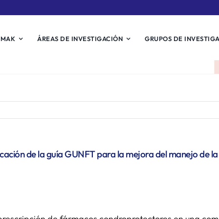
EMAK
ÁREAS DE INVESTIGACIÓN
GRUPOS DE INVESTIG
icación de la guía GUNFT para la mejora del manejo de la 
 prescripción de fármacos condroprotectores en una coma