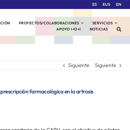
ES
EUS
EN
ACIÓN
PROYECTOS/COLABORACIONES
SERVICIOS
APOYO I+D+I
NOTICIAS
Siguiente
Siguiente
prescripción farmacológica en la artrosis
rca sanitaria de la CAPV, con el objetivo de pilotar