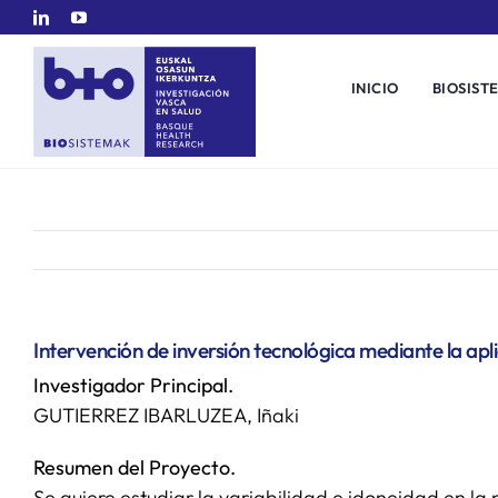
Saltar
al
contenido
INICIO
BIOSIST
Intervención de inversión tecnológica mediante la apl
Investigador Principal.
GUTIERREZ IBARLUZEA, Iñaki
Resumen del Proyecto.
Se quiere estudiar la variabilidad e idoneidad en la