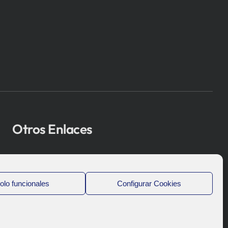
Otros Enlaces
Osakidetza
Bioef
olo funcionales
Configurar Cookies
Gobierno Vasco
UPV/EHU
Aviso-Legal