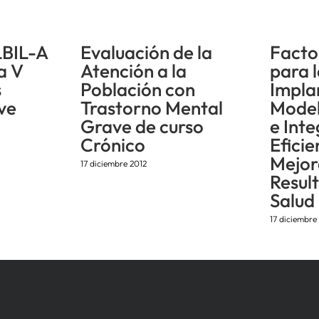
LBIL-A
Evaluación de la
Facto
la V
Atención a la
para 
s
Población con
Impla
ve
Trastorno Mental
Model
Grave de curso
e Int
Crónico
Eficie
Mejor
17 diciembre 2012
Resul
Salud
17 diciembre