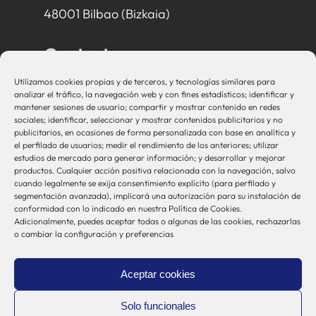
48001 Bilbao (Bizkaia)
Contacto
Utilizamos cookies propias y de terceros, y tecnologías similares para
bio-sistemak@bio-sistemak.eus
analizar el tráfico, la navegación web y con fines estadísticos; identificar y
mantener sesiones de usuario; compartir y mostrar contenido en redes
944 00 77 90
sociales; identificar, seleccionar y mostrar contenidos publicitarios y no
publicitarios, en ocasiones de forma personalizada con base en analítica y
el perfilado de usuarios; medir el rendimiento de los anteriores; utilizar
estudios de mercado para generar información; y desarrollar y mejorar
productos. Cualquier acción positiva relacionada con la navegación, salvo
Otros Enlaces
cuando legalmente se exija consentimiento explícito (para perfilado y
segmentación avanzada), implicará una autorización para su instalación de
conformidad con lo indicado en nuestra Política de Cookies.
Adicionalmente, puedes aceptar todas o algunas de las cookies, rechazarlas
Osakidetza
o cambiar la configuración y preferencias
Bioef
Gobierno Vasco
Aceptar cookies
UPV/EHU
Aviso-Legal
Solo funcionales