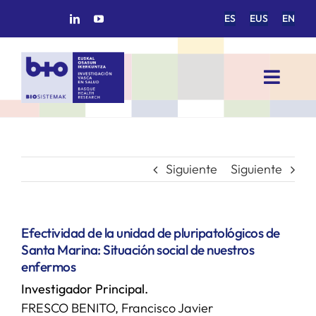
Saltar
ES
EUS
EN
al
contenido
Toggl
Navig
INICIO
BIOSISTEMAK
Siguiente
Siguiente
ÁREAS DE INVESTIGACIÓN
Efectividad de la unidad de pluripatológicos de
Santa Marina: Situación social de nuestros
GRUPOS DE INVESTIGACIÓN
enfermos
Investigador Principal.
PROYECTOS/COLABORACIONES
FRESCO BENITO, Francisco Javier