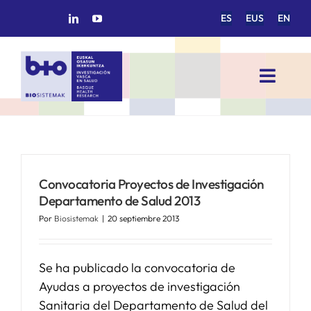
Saltar
ES
EUS
EN
al
contenido
Toggl
Navig
INICIO
BIOSISTEMAK
Convocatoria Proyectos de Investigación
Departamento de Salud 2013
ÁREAS DE INVESTIGACIÓN
Por
Biosistemak
|
20 septiembre 2013
GRUPOS DE INVESTIGACIÓN
Se ha publicado la convocatoria de
Ayudas a proyectos de investigación
PROYECTOS/COLABORACIONES
Sanitaria del Departamento de Salud del