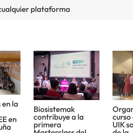
 cualquier plataforma
 en la
Biosistemak
Organ
n
contribuye a la
curso
EE en
primera
UIK s
uña
Masterclass del
de la