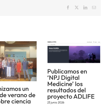
Facebook
X
LinkedIn
Correo
electrón
Publicamos en
‘NPJ Digital
Medicine’ los
izamos un
resultados del
 de verano de
proyecto ADLIFE
obre ciencia
23 junio 2026