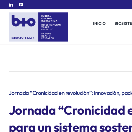
Saltar
al
contenido
INICIO
BIOSIST
Jornada “Cronicidad en revolución”: innovación, pacie
Jornada “Cronicidad en
para un sistema soste