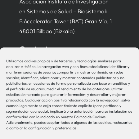
Asociación Instituto de Investigación
en Sistemas de Salud – Biosistemak
B Accelerator Tower (BAT) Gran Vía, 1
48001 Bilbao (Bizkaia)
Contacto
Utilizamos cookies propias y de terceros, y tecnologías similares para
bio-sistemak@bio-sistemak.eus
analizar el tráfico, la navegación web y con fines estadísticos; identificar y
mantener sesiones de usuario; compartir y mostrar contenido en redes
944 00 77 90
sociales; identificar, seleccionar y mostrar contenidos publicitarios y no
publicitarios, en ocasiones de forma personalizada con base en analítica y
el perfilado de usuarios; medir el rendimiento de los anteriores; utilizar
estudios de mercado para generar información; y desarrollar y mejorar
productos. Cualquier acción positiva relacionada con la navegación, salvo
Otros Enlaces
cuando legalmente se exija consentimiento explícito (para perfilado y
segmentación avanzada), implicará una autorización para su instalación de
conformidad con lo indicado en nuestra Política de Cookies.
Adicionalmente, puedes aceptar todas o algunas de las cookies, rechazarlas
Osakidetza
o cambiar la configuración y preferencias
Bioef