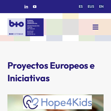
Saltar
ES
EUS
EN
al
contenido
Toggl
Navig
INICIO
BIOSISTEMAK
Proyectos Europeos e
ÁREAS DE INVESTIGACIÓN
Iniciativas
GRUPOS DE INVESTIGACIÓN
PROYECTOS/COLABORACIONES