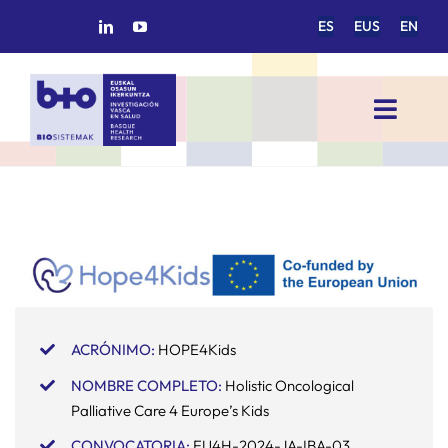
Saltar
ES
EUS
EN
al
contenido
Toggl
Navig
INICIO
BIOSISTEMAK
ÁREAS DE INVESTIGACIÓN
ACRÓNIMO:
HOPE4Kids
GRUPOS DE INVESTIGACIÓN
NOMBRE COMPLETO:
Holistic Oncological
Palliative Care 4 Europe’s Kids
PROYECTOS/COLABORACIONES
CONVOCATORIA:
EU4H-2024-JA-IBA-03