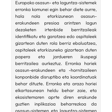
Europako osasun- eta laguntza-sistemek
erronka komunei egin behar diete aurre,
hala nola etorkizunean osasun-
erakundeen presioa arintzen lagun
dezaketen irtenbide berritzaileak
identifikatu eta garatzea edo ospitaleek
gizartean duten rola berriz ebaluatzea,
ospitaleek etorkizuneko gizartean duten
papera eta jardueren ikuspegi
berritzailea aurkeztuz. Erronka horiek
osasun-erakundeen eta -hornitzaileen
konponbide disruptibo eta koordinatuak
behar dituzte. Erronka eta arazo horiei
elkartasunean heldu behar zaie, eta
ekosistemaren aprte diren erakunde
guztien inplikazioa beharrezkoa da
osasun-sistemen eta laguntza-sistemen