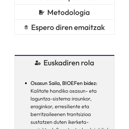
Metodologia
Espero diren emaitzak
Euskadiren rola
Osasun Saila, BIOEFen bidez:
Kalitate handiko osasun- eta
laguntza-sistema iraunkor,
eraginkor, erresiliente eta
berritzaileenen trantsizioa
sustatzen duten ikerketa-