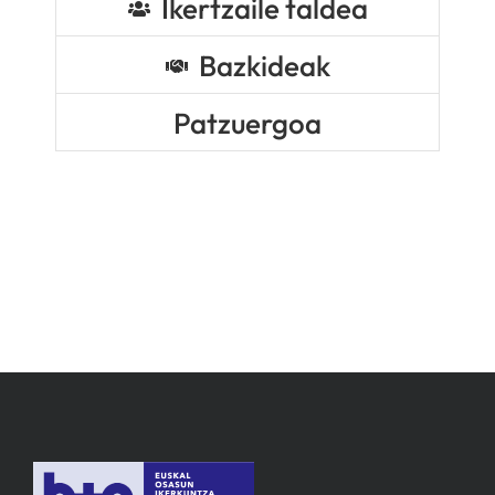
Ikertzaile taldea
Bazkideak
Patzuergoa