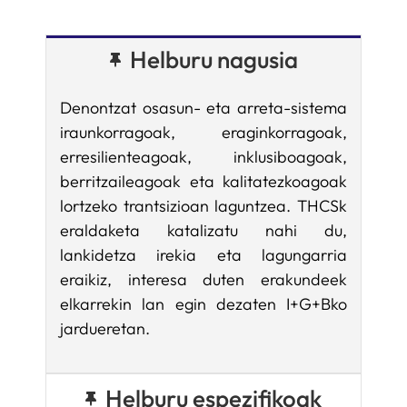
Helburu nagusia
Denontzat osasun- eta arreta-sistema
iraunkorragoak, eraginkorragoak,
erresilienteagoak, inklusiboagoak,
berritzaileagoak eta kalitatezkoagoak
lortzeko trantsizioan laguntzea. THCSk
eraldaketa katalizatu nahi du,
lankidetza irekia eta lagungarria
eraikiz, interesa duten erakundeek
elkarrekin lan egin dezaten I+G+Bko
jardueretan.
Helburu espezifikoak