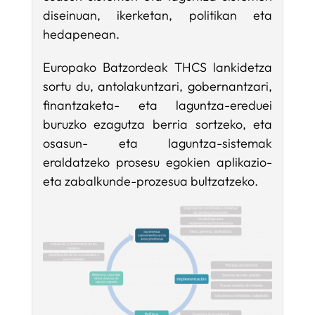
diseinuan, ikerketan, politikan eta
hedapenean.
Europako Batzordeak THCS lankidetza
sortu du, antolakuntzari, gobernantzari,
finantzaketa- eta laguntza-ereduei
buruzko ezagutza berria sortzeko, eta
osasun- eta laguntza-sistemak
eraldatzeko prosesu egokien aplikazio-
eta zabalkunde-prozesua bultzatzeko.