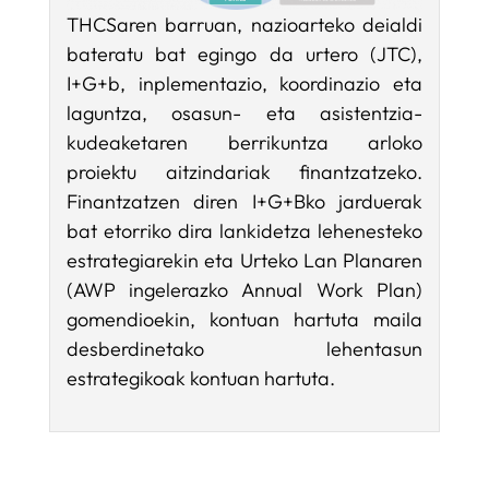
THCSaren barruan, nazioarteko deialdi
bateratu bat egingo da urtero (JTC),
I+G+b, inplementazio, koordinazio eta
laguntza, osasun- eta asistentzia-
kudeaketaren berrikuntza arloko
proiektu aitzindariak finantzatzeko.
Finantzatzen diren I+G+Bko jarduerak
bat etorriko dira lankidetza lehenesteko
estrategiarekin eta Urteko Lan Planaren
(AWP ingelerazko Annual Work Plan)
gomendioekin, kontuan hartuta maila
desberdinetako lehentasun
estrategikoak kontuan hartuta.