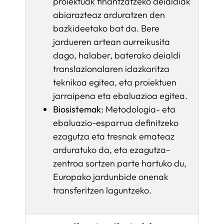
proiektuak finantzatzeko deialdiak
abiarazteaz arduratzen den
bazkideetako bat da. Bere
jardueren artean aurreikusita
dago, halaber, baterako deialdi
translazionalaren idazkaritza
teknikoa egitea, eta proiektuen
jarraipena eta ebaluazioa egitea.
Biosistemak:
Metodologia- eta
ebaluazio-esparrua definitzeko
ezagutza eta tresnak emateaz
arduratuko da, eta ezagutza-
zentroa sortzen parte hartuko du,
Europako jardunbide onenak
transferitzen laguntzeko.