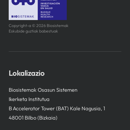
Copyright-a © 2026 Biosistemak
Eskubide guztiak babestuak
Lokalizazio
Biosistemak Osasun Sistemen
Ikerketa Institutua
B Accelerator Tower (BAT) Kale Nagusia, 1
48001 Bilbo (Bizkaia)