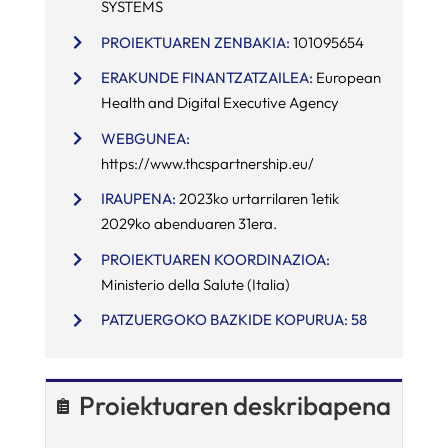
SYSTEMS
PROIEKTUAREN ZENBAKIA:
101095654
ZERBITZUAK
ERAKUNDE FINANTZATZAILEA:
European
Health and Digital Executive Agency
I+D+I LAGUNTZA
WEBGUNEA:
https://www.thcspartnership.eu/
ALBISTEAK
IRAUPENA:
2023ko urtarrilaren 1etik
2029ko abenduaren 31era.
PROIEKTUAREN KOORDINAZIOA:
Ministerio della Salute (Italia)
PATZUERGOKO BAZKIDE KOPURUA: 58
Proiektuaren deskribapena