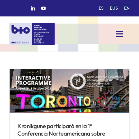
Saltar
ES
EUS
EN
al
contenido
Toggl
Navig
INICIO
BIOSISTEMAK
a
ÁREAS DE INVESTIGACIÓN
GRUPOS DE INVESTIGACIÓN
Kronikgune participará en la 1ª
Conferencia Norteamericana sobre
PROYECTOS/COLABORACIONES