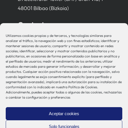
48001 Bilbao (Bizkaia)
Contacto
Utilizamos cookies propias y de terceros, y tecnologías similares para
bio-sistemak@bio-sistemak.eus
analizar el tráfico, la navegación web y con fines estadísticos; identificar y
mantener sesiones de usuario; compartir y mostrar contenido en redes
944 00 77 90
sociales; identificar, seleccionar y mostrar contenidos publicitarios y no
publicitarios, en ocasiones de forma personalizada con base en analítica y
el perfilado de usuarios; medir el rendimiento de los anteriores; utilizar
estudios de mercado para generar información; y desarrollar y mejorar
productos. Cualquier acción positiva relacionada con la navegación, salvo
Otros Enlaces
cuando legalmente se exija consentimiento explícito (para perfilado y
segmentación avanzada), implicará una autorización para su instalación de
conformidad con lo indicado en nuestra Política de Cookies.
Adicionalmente, puedes aceptar todas o algunas de las cookies, rechazarlas
Osakidetza
o cambiar la configuración y preferencias
Bioef
Gobierno Vasco
Aceptar cookies
UPV/EHU
Aviso-Legal
Solo funcionales