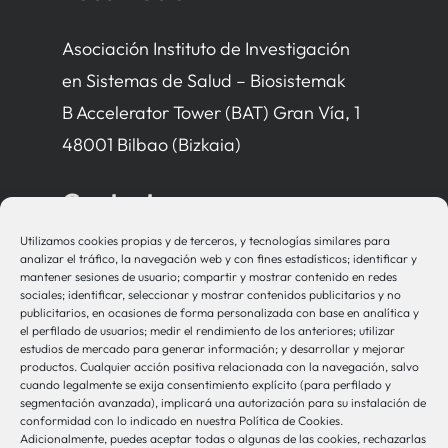
Asociación Instituto de Investigación
en Sistemas de Salud – Biosistemak
B Accelerator Tower (BAT) Gran Vía, 1
48001 Bilbao (Bizkaia)
Contacto
Utilizamos cookies propias y de terceros, y tecnologías similares para
bio-sistemak@bio-sistemak.eus
analizar el tráfico, la navegación web y con fines estadísticos; identificar y
mantener sesiones de usuario; compartir y mostrar contenido en redes
944 00 77 90
sociales; identificar, seleccionar y mostrar contenidos publicitarios y no
publicitarios, en ocasiones de forma personalizada con base en analítica y
el perfilado de usuarios; medir el rendimiento de los anteriores; utilizar
estudios de mercado para generar información; y desarrollar y mejorar
productos. Cualquier acción positiva relacionada con la navegación, salvo
Otros Enlaces
cuando legalmente se exija consentimiento explícito (para perfilado y
segmentación avanzada), implicará una autorización para su instalación de
conformidad con lo indicado en nuestra Política de Cookies.
Adicionalmente, puedes aceptar todas o algunas de las cookies, rechazarlas
Osakidetza