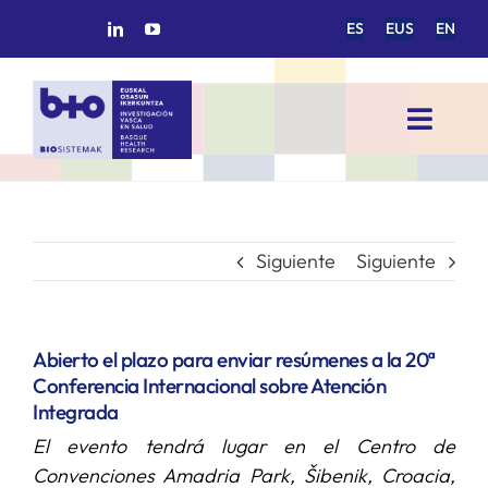
Saltar
ES
EUS
EN
al
contenido
Toggl
Navig
INICIO
BIOSISTEMAK
Siguiente
Siguiente
ÁREAS DE INVESTIGACIÓN
Abierto el plazo para enviar resúmenes a la 20ª
Conferencia Internacional sobre Atención
GRUPOS DE INVESTIGACIÓN
Integrada
El evento tendrá lugar en el Centro de
PROYECTOS/COLABORACIONES
Convenciones Amadria Park, Šibenik, Croacia,