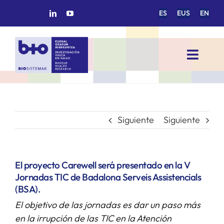
Saltar
ES
EUS
EN
al
contenido
Toggl
Navig
INICIO
BIOSISTEMAK
Siguiente
Siguiente
ÁREAS DE INVESTIGACIÓN
El proyecto Carewell será presentado en la V
Jornadas TIC de Badalona Serveis Assistencials
GRUPOS DE INVESTIGACIÓN
(BSA).
El objetivo de las jornadas es dar un paso más
PROYECTOS/COLABORACIONES
en la irrupción de las TIC en la Atención