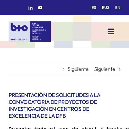
Saltar
ES
EUS
EN
al
contenido
Toggl
Navig
INICIO
BIOSISTEMAK
Siguiente
Siguiente
ÁREAS DE INVESTIGACIÓN
PRESENTACIÓN DE SOLICITUDES A LA
CONVOCATORIA DE PROYECTOS DE
GRUPOS DE INVESTIGACIÓN
INVESTIGACIÓN EN CENTROS DE
EXCELENCIA DE LA DFB
PROYECTOS/COLABORACIONES
Durante todo el mes de abril y hasta e