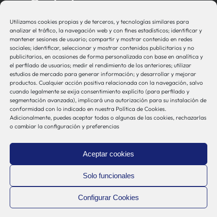
Contacto
Utilizamos cookies propias y de terceros, y tecnologías similares para
bio-sistemak@bio-sistemak.eus
analizar el tráfico, la navegación web y con fines estadísticos; identificar y
mantener sesiones de usuario; compartir y mostrar contenido en redes
944 00 77 90
sociales; identificar, seleccionar y mostrar contenidos publicitarios y no
publicitarios, en ocasiones de forma personalizada con base en analítica y
el perfilado de usuarios; medir el rendimiento de los anteriores; utilizar
estudios de mercado para generar información; y desarrollar y mejorar
productos. Cualquier acción positiva relacionada con la navegación, salvo
Otros Enlaces
cuando legalmente se exija consentimiento explícito (para perfilado y
segmentación avanzada), implicará una autorización para su instalación de
conformidad con lo indicado en nuestra Política de Cookies.
Adicionalmente, puedes aceptar todas o algunas de las cookies, rechazarlas
Osakidetza
o cambiar la configuración y preferencias
Bioef
Gobierno Vasco
Aceptar cookies
UPV/EHU
Aviso-Legal
Solo funcionales
Política de Privacidad
Configurar Cookies
Política de Cookies
Sistema Interno de Información