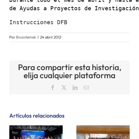
de Ayudas a Proyectos de Investigación
SERVICIOS
Instrucciones DFB
APOYO I+D+I
Por
Biosistemak
|
24 abril 2012
NOTICIAS
Para compartir esta historia,
elija cualquier plataforma
Facebook
X
LinkedIn
Correo
electrónico
Artículos relacionados