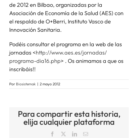
de 2012 en Bilbao, organizadas por la
Asociación de Economía de la Salud (AES) con
SERVICIOS
el respaldo de O+Berri, Instituto Vasco de
Innovación Sanitaria.
APOYO I+D+I
Podéis consultar el programa en la web de las
jornadas <
http://www.aes.es/jornadas/
NOTICIAS
programa-dia16.php
> . Os animamos a que os
inscribáis!!
Por
Biosistemak
|
2 mayo 2012
Para compartir esta historia,
elija cualquier plataforma
Facebook
X
LinkedIn
Correo