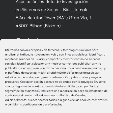
Asociación Instituto de Investigación
en Sistemas de Salud – Biosistemak
B Accelerator Tower (BAT) Gran Vía, 1
48001 Bilbao (Bizkaia)
Contacto
Utilizamos cookies propias y de terceros, y tecnologías similares para
bio-sistemak@bio-sistemak.eus
analizar el tráfico, la navegación web y con fines estadísticos; identificar y
mantener sesiones de usuario; compartir y mostrar contenido en redes
944 00 77 90
sociales; identificar, seleccionar y mostrar contenidos publicitarios y no
publicitarios, en ocasiones de forma personalizada con base en analítica y
el perfilado de usuarios; medir el rendimiento de los anteriores; utilizar
estudios de mercado para generar información; y desarrollar y mejorar
productos. Cualquier acción positiva relacionada con la navegación, salvo
Otros Enlaces
cuando legalmente se exija consentimiento explícito (para perfilado y
segmentación avanzada), implicará una autorización para su instalación de
conformidad con lo indicado en nuestra Política de Cookies.
Adicionalmente, puedes aceptar todas o algunas de las cookies, rechazarlas
Osakidetza
o cambiar la configuración y preferencias
Bioef