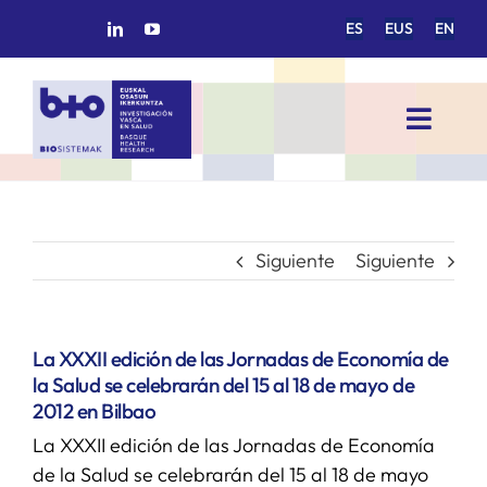
Saltar
ES
EUS
EN
al
contenido
Toggl
Navig
INICIO
BIOSISTEMAK
Siguiente
Siguiente
ÁREAS DE INVESTIGACIÓN
La XXXII edición de las Jornadas de Economía de
la Salud se celebrarán del 15 al 18 de mayo de
GRUPOS DE INVESTIGACIÓN
2012 en Bilbao
La XXXII edición de las Jornadas de Economía
PROYECTOS/COLABORACIONES
de la Salud se celebrarán del 15 al 18 de mayo