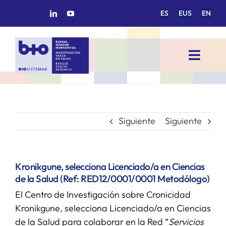
Saltar
ES
EUS
EN
al
contenido
Toggl
Navig
INICIO
BIOSISTEMAK
Siguiente
Siguiente
ÁREAS DE INVESTIGACIÓN
Kronikgune, selecciona Licenciado/a en Ciencias
de la Salud (Ref: RED12/0001/0001 Metodólogo)
GRUPOS DE INVESTIGACIÓN
El Centro de Investigación sobre Cronicidad
Kronikgune, selecciona Licenciado/a en Ciencias
PROYECTOS/COLABORACIONES
de la Salud para colaborar en la Red “
Servicios