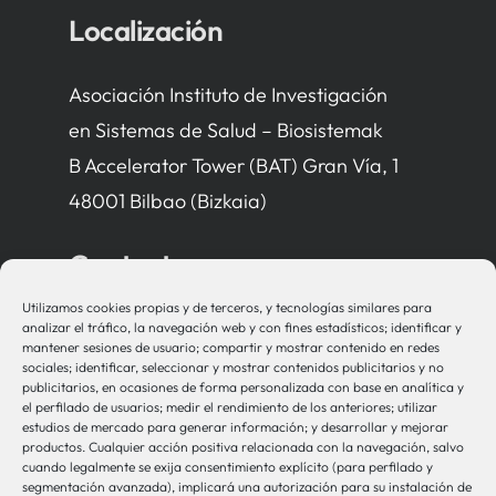
Localización
Asociación Instituto de Investigación
en Sistemas de Salud – Biosistemak
B Accelerator Tower (BAT) Gran Vía, 1
48001 Bilbao (Bizkaia)
Contacto
Utilizamos cookies propias y de terceros, y tecnologías similares para
bio-sistemak@bio-sistemak.eus
analizar el tráfico, la navegación web y con fines estadísticos; identificar y
mantener sesiones de usuario; compartir y mostrar contenido en redes
944 00 77 90
sociales; identificar, seleccionar y mostrar contenidos publicitarios y no
publicitarios, en ocasiones de forma personalizada con base en analítica y
el perfilado de usuarios; medir el rendimiento de los anteriores; utilizar
estudios de mercado para generar información; y desarrollar y mejorar
productos. Cualquier acción positiva relacionada con la navegación, salvo
Otros Enlaces
cuando legalmente se exija consentimiento explícito (para perfilado y
segmentación avanzada), implicará una autorización para su instalación de