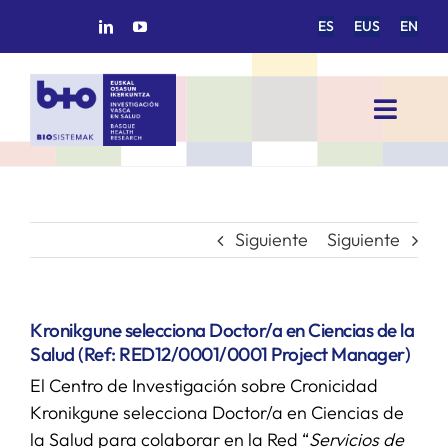
Saltar
ES
EUS
EN
al
contenido
Toggl
Navig
INICIO
BIOSISTEMAK
Siguiente
Siguiente
ÁREAS DE INVESTIGACIÓN
Kronikgune selecciona Doctor/a en Ciencias de la
Salud (Ref: RED12/0001/0001 Project Manager)
GRUPOS DE INVESTIGACIÓN
El Centro de Investigación sobre Cronicidad
Kronikgune selecciona Doctor/a en Ciencias de
PROYECTOS/COLABORACIONES
la Salud para colaborar en la Red “
Servicios de