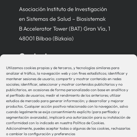
Asociación Instituto de Investigación
en Sistemas de Salud – Biosistemak
B Accelerator Tower (BAT) Gran Vía, 1
48001 Bilbao (Bizkaia)
Contacto
Utilizamos cookies propias y de terceros, y tecnologías similares para
bio-sistemak@bio-sistemak.eus
analizar el tráfico, la navegación web y con fines estadísticos; identificar y
mantener sesiones de usuario; compartir y mostrar contenido en redes
944 00 77 90
sociales; identificar, seleccionar y mostrar contenidos publicitarios y no
publicitarios, en ocasiones de forma personalizada con base en analítica y
el perfilado de usuarios; medir el rendimiento de los anteriores; utilizar
estudios de mercado para generar información; y desarrollar y mejorar
productos. Cualquier acción positiva relacionada con la navegación, salvo
Otros Enlaces
cuando legalmente se exija consentimiento explícito (para perfilado y
segmentación avanzada), implicará una autorización para su instalación de
conformidad con lo indicado en nuestra Política de Cookies.
Adicionalmente, puedes aceptar todas o algunas de las cookies, rechazarlas
Osakidetza
o cambiar la configuración y preferencias