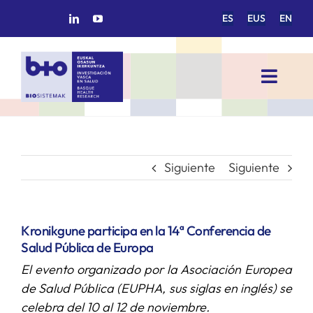
Saltar
ES
EUS
EN
al
contenido
Toggl
Navig
INICIO
BIOSISTEMAK
Siguiente
Siguiente
ÁREAS DE INVESTIGACIÓN
Kronikgune participa en la 14ª Conferencia de
Salud Pública de Europa
GRUPOS DE INVESTIGACIÓN
El evento organizado por la Asociación Europea
de Salud Pública (EUPHA, sus siglas en inglés) se
PROYECTOS/COLABORACIONES
celebra del 10 al 12 de noviembre.