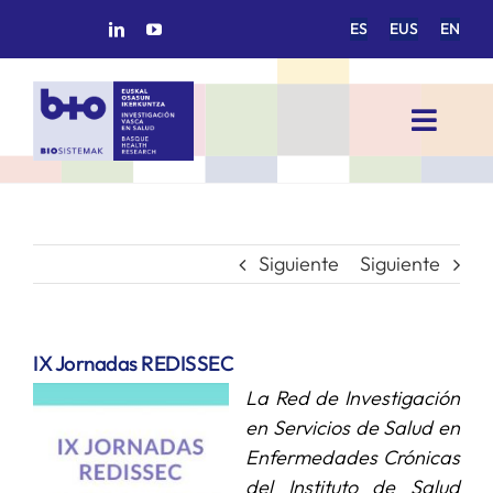
Saltar
ES
EUS
EN
al
contenido
Toggl
Navig
INICIO
BIOSISTEMAK
Siguiente
Siguiente
ÁREAS DE INVESTIGACIÓN
IX Jornadas REDISSEC
La Red de Investigación
GRUPOS DE INVESTIGACIÓN
en Servicios de Salud en
Enfermedades Crónicas
PROYECTOS/COLABORACIONES
del Instituto de Salud