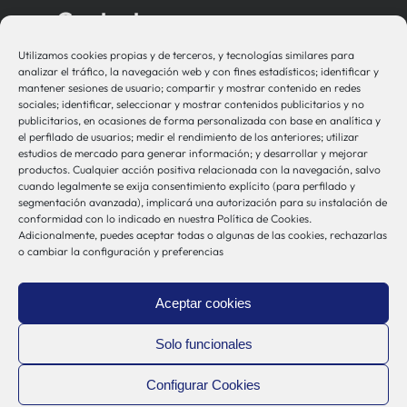
Contacto
Utilizamos cookies propias y de terceros, y tecnologías similares para
bio-sistemak@bio-sistemak.eus
analizar el tráfico, la navegación web y con fines estadísticos; identificar y
mantener sesiones de usuario; compartir y mostrar contenido en redes
944 00 77 90
sociales; identificar, seleccionar y mostrar contenidos publicitarios y no
publicitarios, en ocasiones de forma personalizada con base en analítica y
el perfilado de usuarios; medir el rendimiento de los anteriores; utilizar
estudios de mercado para generar información; y desarrollar y mejorar
productos. Cualquier acción positiva relacionada con la navegación, salvo
Otros Enlaces
cuando legalmente se exija consentimiento explícito (para perfilado y
segmentación avanzada), implicará una autorización para su instalación de
conformidad con lo indicado en nuestra Política de Cookies.
Adicionalmente, puedes aceptar todas o algunas de las cookies, rechazarlas
Osakidetza
o cambiar la configuración y preferencias
Bioef
Gobierno Vasco
Aceptar cookies
UPV/EHU
Aviso-Legal
Solo funcionales
Política de Privacidad
Configurar Cookies
Política de Cookies