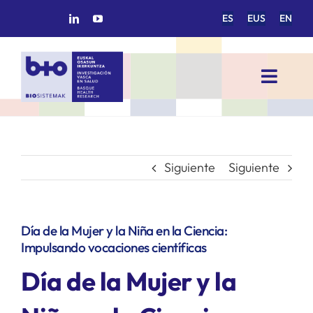
Saltar
ES
EUS
EN
al
contenido
Toggl
Navig
INICIO
BIOSISTEMAK
Siguiente
Siguiente
ÁREAS DE INVESTIGACIÓN
Día de la Mujer y la Niña en la Ciencia:
Impulsando vocaciones científicas
GRUPOS DE INVESTIGACIÓN
Día de la Mujer y la
PROYECTOS/COLABORACIONES