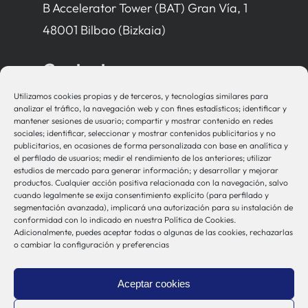
B Accelerator Tower (BAT) Gran Vía, 1
48001 Bilbao (Bizkaia)
Contacto
Utilizamos cookies propias y de terceros, y tecnologías similares para
bio-sistemak@bio-sistemak.eus
analizar el tráfico, la navegación web y con fines estadísticos; identificar y
mantener sesiones de usuario; compartir y mostrar contenido en redes
944 00 77 90
sociales; identificar, seleccionar y mostrar contenidos publicitarios y no
publicitarios, en ocasiones de forma personalizada con base en analítica y
el perfilado de usuarios; medir el rendimiento de los anteriores; utilizar
estudios de mercado para generar información; y desarrollar y mejorar
productos. Cualquier acción positiva relacionada con la navegación, salvo
Otros Enlaces
cuando legalmente se exija consentimiento explícito (para perfilado y
segmentación avanzada), implicará una autorización para su instalación de
conformidad con lo indicado en nuestra Política de Cookies.
Adicionalmente, puedes aceptar todas o algunas de las cookies, rechazarlas
Osakidetza
o cambiar la configuración y preferencias
Bioef
Gobierno Vasco
Aceptar cookies
UPV/EHU