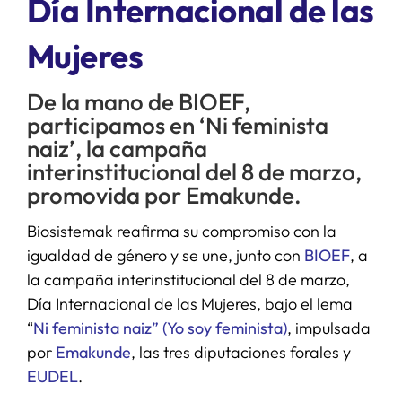
Día Internacional de las
Mujeres
SERVICIOS
De la mano de BIOEF,
APOYO I+D+I
participamos en ‘Ni feminista
naiz’, la campaña
NOTICIAS
interinstitucional del 8 de marzo,
promovida por Emakunde.
Biosistemak reafirma su compromiso con la
igualdad de género y se une, junto con
BIOEF
, a
la campaña interinstitucional del 8 de marzo,
Día Internacional de las Mujeres, bajo el lema
“
Ni feminista naiz” (Yo soy feminista)
, impulsada
por
Emakunde
, las tres diputaciones forales y
EUDEL
.