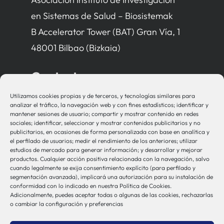
en Sistemas de Salud – Biosistemak
B Accelerator Tower (BAT) Gran Vía, 1
48001 Bilbao (Bizkaia)
Contacto
Utilizamos cookies propias y de terceros, y tecnologías similares para
bio-sistemak@bio-sistemak.eus
analizar el tráfico, la navegación web y con fines estadísticos; identificar y
mantener sesiones de usuario; compartir y mostrar contenido en redes
944 00 77 90
sociales; identificar, seleccionar y mostrar contenidos publicitarios y no
publicitarios, en ocasiones de forma personalizada con base en analítica y
el perfilado de usuarios; medir el rendimiento de los anteriores; utilizar
estudios de mercado para generar información; y desarrollar y mejorar
productos. Cualquier acción positiva relacionada con la navegación, salvo
Otros Enlaces
cuando legalmente se exija consentimiento explícito (para perfilado y
segmentación avanzada), implicará una autorización para su instalación de
conformidad con lo indicado en nuestra Política de Cookies.
Adicionalmente, puedes aceptar todas o algunas de las cookies, rechazarlas
Osakidetza
o cambiar la configuración y preferencias
Bioef