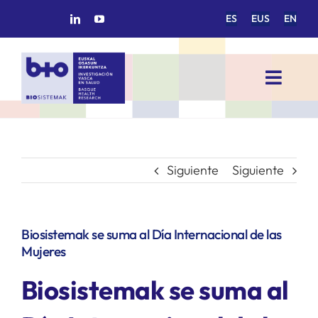
Saltar
ES
EUS
EN
al
contenido
Toggl
Navig
INICIO
BIOSISTEMAK
Siguiente
Siguiente
ÁREAS DE INVESTIGACIÓN
Biosistemak se suma al Día Internacional de las
Mujeres
GRUPOS DE INVESTIGACIÓN
Biosistemak se suma al
PROYECTOS/COLABORACIONES