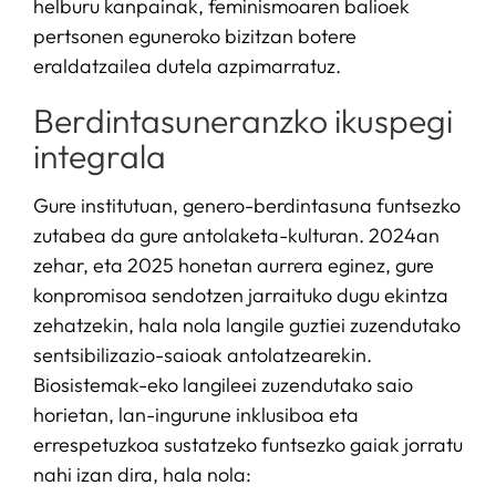
helburu kanpainak, feminismoaren balioek
pertsonen eguneroko bizitzan botere
eraldatzailea dutela azpimarratuz.
Berdintasuneranzko ikuspegi
integrala
Gure institutuan, genero-berdintasuna funtsezko
zutabea da gure antolaketa-kulturan. 2024an
zehar, eta 2025 honetan aurrera eginez, gure
konpromisoa sendotzen jarraituko dugu ekintza
zehatzekin, hala nola langile guztiei zuzendutako
sentsibilizazio-saioak antolatzearekin.
Biosistemak-eko langileei zuzendutako saio
horietan, lan-ingurune inklusiboa eta
errespetuzkoa sustatzeko funtsezko gaiak jorratu
nahi izan dira, hala nola: