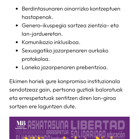
Berdintasunaren oinarrizko kontzeptuen
hastapenak.
Genero-ikuspegia sartzea zientzia- eta
lan-jardueretan.
Komunikazio inklusiboa.
Sexuagatiko jazarpenaren aurkako
protokoloa.
Laneko jazarpenaren prebentzioa.
Ekimen horiek gure konpromiso instituzionala
sendotzeaz gain, pertsona guztiak baloratuak
eta errespetatuak sentitzen diren lan-giroa
sortzen ere laguntzen dute.