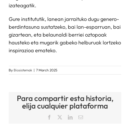
izateagatik.
Gure institututik, lanean jarraituko dugu genero-
berdintasuna sustatzeko, bai lan-esparruan, bai
gizartean, eta belaunaldi berriei oztopoak
hausteko eta mugarik gabeko helburuak lortzeko
inspirazioa emateko.
By
Biosistemak
|
7 March 2025
Para compartir esta historia,
elija cualquier plataforma
Facebook
X
LinkedIn
Email