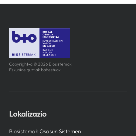
Copyright-a © 2026 Biosistemak
Eskubide guztiak babestuak
Lokalizazio
Biosistemak Osasun Sistemen