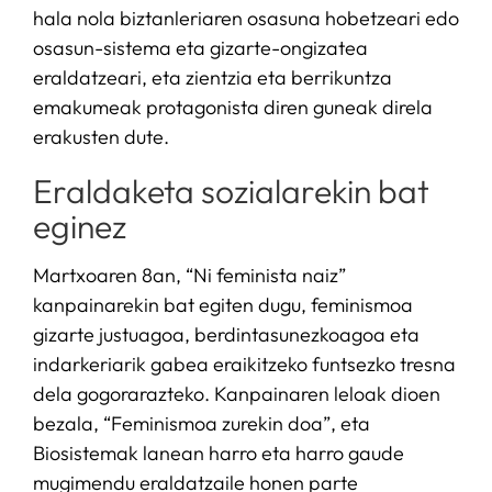
hala nola biztanleriaren osasuna hobetzeari edo
osasun-sistema eta gizarte-ongizatea
eraldatzeari, eta zientzia eta berrikuntza
emakumeak protagonista diren guneak direla
erakusten dute.
Eraldaketa sozialarekin bat
eginez
Martxoaren 8an, “Ni feminista naiz”
kanpainarekin bat egiten dugu, feminismoa
gizarte justuagoa, berdintasunezkoagoa eta
indarkeriarik gabea eraikitzeko funtsezko tresna
dela gogorarazteko. Kanpainaren leloak dioen
bezala, “Feminismoa zurekin doa”, eta
Biosistemak lanean harro eta harro gaude
mugimendu eraldatzaile honen parte