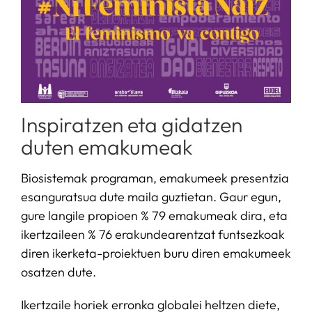
Inspiratzen eta gidatzen
duten emakumeak
Biosistemak programan, emakumeek presentzia
esanguratsua dute maila guztietan. Gaur egun,
gure langile propioen % 79 emakumeak dira, eta
ikertzaileen % 76 erakundearentzat funtsezkoak
diren ikerketa-proiektuen buru diren emakumeek
osatzen dute.
Ikertzaile horiek erronka globalei heltzen diete,