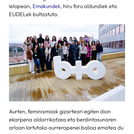
lelopean,
Emakundek
, hiru foru aldundiek eta
EUDELek bultzatuta.
Aurten, feminismoak gizarteari egiten dion
ekarpena aldarrikatzea eta berdintasunaren
arloan lortutako aurrerapenei balioa ematea du