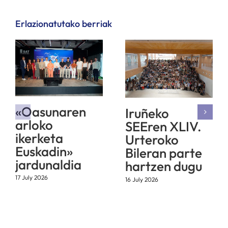
Erlazionatutako berriak
«Oasunaren
Iruñeko
arloko
SEEren XLIV.
ikerketa
Urteroko
Euskadin»
Bileran parte
jardunaldia
hartzen dugu
17 July 2026
16 July 2026