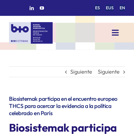
Saltar
ES
EUS
EN
al
contenido
Toggl
Navig
INICIO
BIOSISTEMAK
Siguiente
Siguiente
ÁREAS DE INVESTIGACIÓN
Biosistemak participa en el encuentro europeo
THCS para acercar la evidencia a la política
GRUPOS DE INVESTIGACIÓN
celebrado en París
Biosistemak participa
PROYECTOS/COLABORACIONES