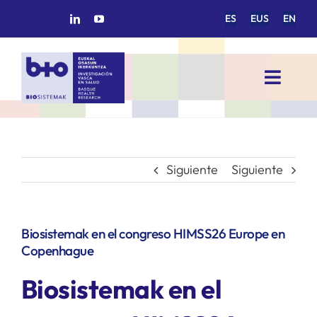
Saltar
ES
EUS
EN
al
contenido
Toggl
Navig
INICIO
BIOSISTEMAK
Siguiente
Siguiente
ÁREAS DE INVESTIGACIÓN
Biosistemak en el congreso HIMSS26 Europe en
Copenhague
GRUPOS DE INVESTIGACIÓN
Biosistemak en el
PROYECTOS/COLABORACIONES