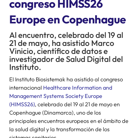
congreso HIMSS26
Europe en Copenhague
SERVICIOS
Al encuentro, celebrado del 19 al
APOYO I+D+I
21 de mayo, ha asistido Marco
Vinicio, científico de datos e
NOTICIAS
investigador de Salud Digital del
Instituto.
El Instituto Biosistemak ha asistido al congreso
internacional
Healthcare Information and
Management Systems Society Europe
(HIMSS26)
, celebrado del 19 al 21 de mayo en
Copenhague (Dinamarca), uno de los
principales encuentros europeos en el ámbito de
la salud digital y la transformación de los
sistemas sanitarios.