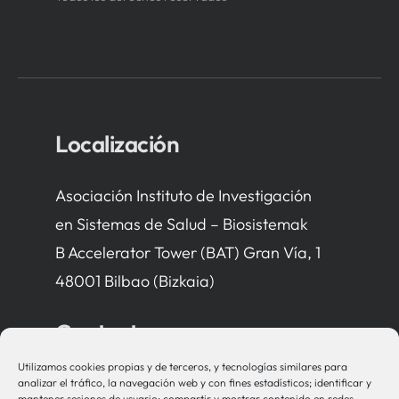
Localización
Asociación Instituto de Investigación
en Sistemas de Salud – Biosistemak
B Accelerator Tower (BAT) Gran Vía, 1
48001 Bilbao (Bizkaia)
Contacto
Utilizamos cookies propias y de terceros, y tecnologías similares para
bio-sistemak@bio-sistemak.eus
analizar el tráfico, la navegación web y con fines estadísticos; identificar y
mantener sesiones de usuario; compartir y mostrar contenido en redes