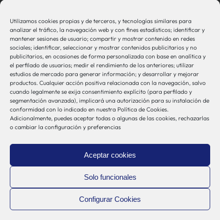
Contacto
Utilizamos cookies propias y de terceros, y tecnologías similares para
bio-sistemak@bio-sistemak.eus
analizar el tráfico, la navegación web y con fines estadísticos; identificar y
mantener sesiones de usuario; compartir y mostrar contenido en redes
944 00 77 90
sociales; identificar, seleccionar y mostrar contenidos publicitarios y no
publicitarios, en ocasiones de forma personalizada con base en analítica y
el perfilado de usuarios; medir el rendimiento de los anteriores; utilizar
estudios de mercado para generar información; y desarrollar y mejorar
productos. Cualquier acción positiva relacionada con la navegación, salvo
Otros Enlaces
cuando legalmente se exija consentimiento explícito (para perfilado y
segmentación avanzada), implicará una autorización para su instalación de
conformidad con lo indicado en nuestra Política de Cookies.
Adicionalmente, puedes aceptar todas o algunas de las cookies, rechazarlas
Osakidetza
o cambiar la configuración y preferencias
Bioef
Gobierno Vasco
Aceptar cookies
UPV/EHU
Aviso-Legal
Solo funcionales
Política de Privacidad
Configurar Cookies
Política de Cookies
Sistema Interno de Información