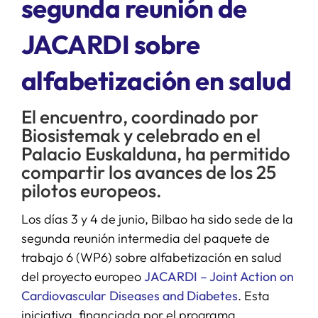
segunda reunión de
JACARDI sobre
SERVICIOS
alfabetización en salud
APOYO I+D+I
El encuentro, coordinado por
NOTICIAS
Biosistemak y celebrado en el
Palacio Euskalduna, ha permitido
compartir los avances de los 25
pilotos europeos.
Los días 3 y 4 de junio, Bilbao ha sido sede de la
segunda reunión intermedia del paquete de
trabajo 6 (WP6) sobre alfabetización en salud
del proyecto europeo
JACARDI – Joint Action on
Cardiovascular Diseases and Diabetes
. Esta
iniciativa, financiada por el programa