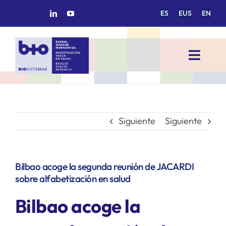
Saltar
ES
EUS
EN
al
contenido
Toggl
Navig
INICIO
BIOSISTEMAK
Siguiente
Siguiente
ÁREAS DE INVESTIGACIÓN
Bilbao acoge la segunda reunión de JACARDI
sobre alfabetización en salud
GRUPOS DE INVESTIGACIÓN
Bilbao acoge la
PROYECTOS/COLABORACIONES