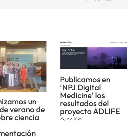
electrón
Publicamos en
‘NPJ Digital
Medicine’ los
izamos un
resultados del
 de verano de
proyecto ADLIFE
obre ciencia
23 junio 2026
mentación