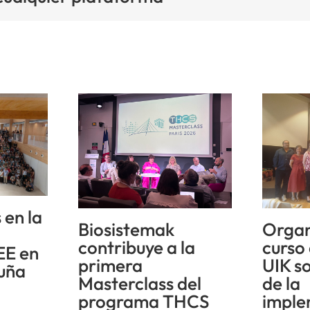
 en la
Biosistemak
Organ
n
contribuye a la
curso
EE en
primera
UIK s
uña
Masterclass del
de la
programa THCS
imple