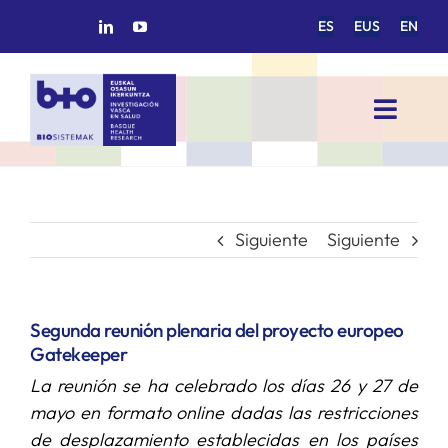
Saltar
ES
EUS
EN
al
contenido
Toggl
Navig
INICIO
BIOSISTEMAK
Siguiente
Siguiente
ÁREAS DE INVESTIGACIÓN
Segunda reunión plenaria del proyecto europeo
Gatekeeper
GRUPOS DE INVESTIGACIÓN
La reunión se ha celebrado los días 26 y 27 de
mayo en formato online dadas las restricciones
PROYECTOS/COLABORACIONES
de desplazamiento establecidas en los países