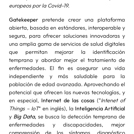
europeos por la Covid-19.
SERVICIOS
Gatekeeper
pretende crear una plataforma
abierta, basada en estándares, interoperable y
APOYO I+D+I
segura, para ofrecer soluciones innovadoras y
una amplia gama de servicios de salud digitales
que permitan mejorar la identificación
NOTICIAS
temprana y abordar mejor el tratamiento de
enfermedades. El fin es asegurar una vida
independiente y más saludable para la
población de edad avanzada. Aprovechando el
potencial que ofrecen las nuevas tecnologías, y
en especial,
Internet de las cosas
(”
Intenet of
Things – IoT
“ en inglés), la
Inteligencia Artificial
y
Big Data
,
se busca la detección temprana de
enfermedades y discapacidades, mejor
comprensión de los síntomas, diagnóstico