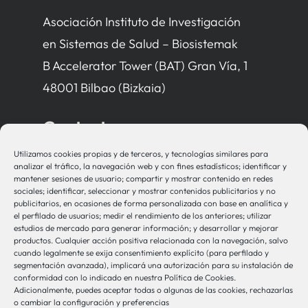
Asociación Instituto de Investigación
en Sistemas de Salud – Biosistemak
B Accelerator Tower (BAT) Gran Vía, 1
48001 Bilbao (Bizkaia)
Contacto
Utilizamos cookies propias y de terceros, y tecnologías similares para
bio-sistemak@bio-sistemak.eus
analizar el tráfico, la navegación web y con fines estadísticos; identificar y
mantener sesiones de usuario; compartir y mostrar contenido en redes
944 00 77 90
sociales; identificar, seleccionar y mostrar contenidos publicitarios y no
publicitarios, en ocasiones de forma personalizada con base en analítica y
el perfilado de usuarios; medir el rendimiento de los anteriores; utilizar
estudios de mercado para generar información; y desarrollar y mejorar
productos. Cualquier acción positiva relacionada con la navegación, salvo
Otros Enlaces
cuando legalmente se exija consentimiento explícito (para perfilado y
segmentación avanzada), implicará una autorización para su instalación de
conformidad con lo indicado en nuestra Política de Cookies.
Adicionalmente, puedes aceptar todas o algunas de las cookies, rechazarlas
Osakidetza
o cambiar la configuración y preferencias