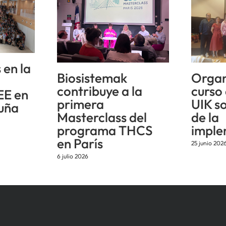
 en la
Biosistemak
Organ
n
contribuye a la
curso
EE en
primera
UIK s
uña
Masterclass del
de la
programa THCS
imple
en París
25 junio 202
6 julio 2026