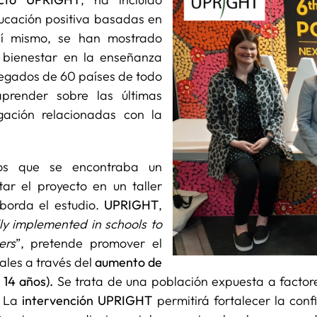
ucación positiva basadas en
Así mismo, se han mostrado
l bienestar en la enseñanza
egados de 60 países de todo
render sobre las últimas
gación relacionadas con la
los que se encontraba un
ar el proyecto en un taller
borda el estudio.
UPRIGHT
,
lly implemented in schools to
ers
”, pretende promover el
ales a través del
aumento de
y 14 años).
Se trata de una población expuesta a factor
. La
intervención UPRIGHT
permitirá fortalecer la conf