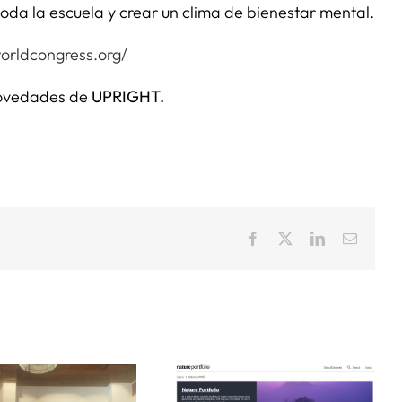
toda la escuela y crear un clima de bienestar mental.
orldcongress.org/
 novedades de
UPRIGHT.
Facebook
X
LinkedIn
Correo
electrón