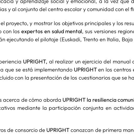
acia y aprendizaje social y emocional, a la vez que d
ias y al conjunto del centro escolar y comunidad con el f
r el proyecto, y mostrar los objetivos principales y los r
o con los
expertos en salud mental
, sus versiones region
n ejecutando el pilotaje (Euskadi, Trento en Italia, Baj
xperiencia
UPRIGHT,
al realizar un ejercicio del manual 
n la que se está implementando
UPRIGHT
en los centros 
luido con la presentación de los cuestionarios que se h
tes acerca de cómo aborda
UPRIGHT la resiliencia comun
cativos mediante la participación conjunta en activid
ros de consorcio de
UPRIGHT
conozcan de primera mano