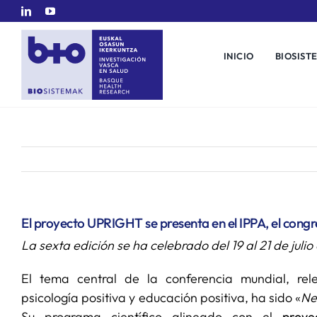
Saltar
al
contenido
INICIO
BIOSIST
El proyecto UPRIGHT se presenta en el IPPA, el congr
La sexta edición se ha celebrado del 19 al 21 de juli
El tema central de la conferencia mundial, re
psicología positiva y educación positiva, ha sido «
Ne
Su programa científico alineado con el
proy