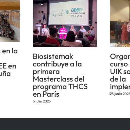
 en la
Biosistemak
Organ
n
contribuye a la
curso
EE en
primera
UIK s
uña
Masterclass del
de la
programa THCS
imple
en París
25 junio 202
6 julio 2026