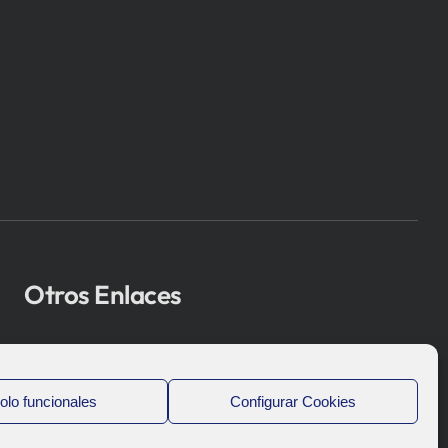
Otros Enlaces
Osakidetza
Bioef
olo funcionales
Configurar Cookies
Gobierno Vasco
UPV/EHU