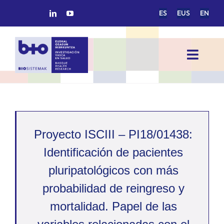
Saltar
ES
EUS
EN
al
contenido
Toggl
Navig
INICIO
BIOSISTEMAK
Proyecto ISCIII – PI18/01438:
ÁREAS DE INVESTIGACIÓN
Identificación de pacientes
pluripatológicos con más
GRUPOS DE INVESTIGACIÓN
probabilidad de reingreso y
mortalidad. Papel de las
PROYECTOS/COLABORACIONES