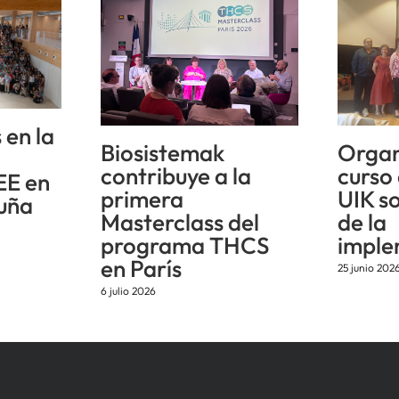
 en la
Biosistemak
Organ
n
contribuye a la
curso
EE en
primera
UIK s
uña
Masterclass del
de la
programa THCS
imple
en París
25 junio 202
6 julio 2026