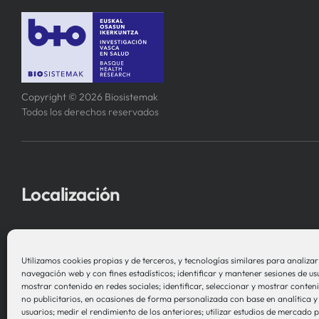
Copyright © 2026 Biosistemak
Todos los derechos reservados
Localización
Asociación Instituto de Investigación
en Sistemas de Salud – Biosistemak
Utilizamos cookies propias y de terceros, y tecnologías similares para analizar e
navegación web y con fines estadísticos; identificar y mantener sesiones de us
B Accelerator Tower (BAT) Gran Vía, 1
mostrar contenido en redes sociales; identificar, seleccionar y mostrar conteni
no publicitarios, en ocasiones de forma personalizada con base en analítica y 
48001 Bilbao (Bizkaia)
usuarios; medir el rendimiento de los anteriores; utilizar estudios de mercado