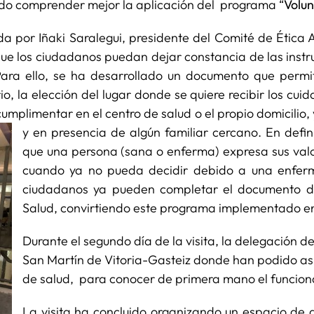
odido comprender mejor la aplicación del programa “
Volun
ada por Iñaki Saralegui, presidente del Comité de Ética 
ue los ciudadanos puedan dejar constancia de las instru
ara ello, se ha desarrollado un documento que permit
o, la elección del lugar donde se quiere recibir los cui
mplimentar en el centro de salud o el propio domicilio,
y en presencia de algún familiar cercano. En defini
que una persona (sana o enferma) expresa sus valo
cuando ya no pueda decidir debido a una enfer
ciudadanos ya pueden completar el documento d
Salud, convirtiendo este programa implementado en 
Durante el segundo día de la visita, la delegación de
San Martín de Vitoria-Gasteiz donde han podido asi
de salud, para conocer de primera mano el funciona
La visita ha concluido organizando un espacio de d