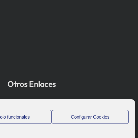
Otros Enlaces
Osakidetza
Bioef
olo funcionales
Configurar Cookies
Gobierno Vasco
UPV/EHU
Aviso-Legal