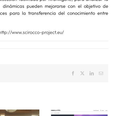
as dinámicas pueden mejorarse con el objetivo de
aces para la transferencia del conocimiento entre
http://www.scirocco-project.eu/
Facebook
X
LinkedIn
Correo
electrón