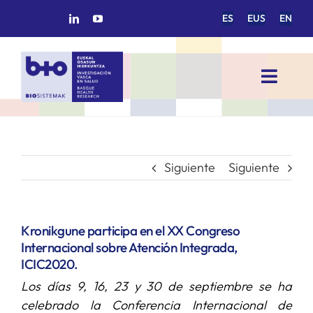
Saltar
ES
EUS
EN
al
contenido
Toggl
Navig
INICIO
BIOSISTEMAK
Siguiente
Siguiente
ÁREAS DE INVESTIGACIÓN
Kronikgune participa en el XX Congreso
Internacional sobre Atención Integrada,
GRUPOS DE INVESTIGACIÓN
ICIC2020.
Los días 9, 16, 23 y 30 de septiembre se ha
PROYECTOS/COLABORACIONES
celebrado la Conferencia Internacional de