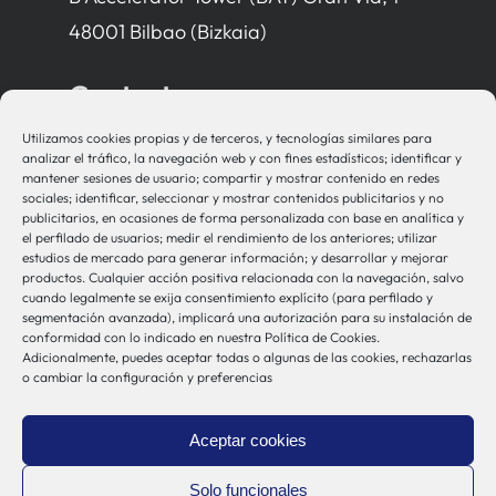
48001 Bilbao (Bizkaia)
Contacto
Utilizamos cookies propias y de terceros, y tecnologías similares para
bio-sistemak@bio-sistemak.eus
analizar el tráfico, la navegación web y con fines estadísticos; identificar y
mantener sesiones de usuario; compartir y mostrar contenido en redes
944 00 77 90
sociales; identificar, seleccionar y mostrar contenidos publicitarios y no
publicitarios, en ocasiones de forma personalizada con base en analítica y
el perfilado de usuarios; medir el rendimiento de los anteriores; utilizar
estudios de mercado para generar información; y desarrollar y mejorar
productos. Cualquier acción positiva relacionada con la navegación, salvo
Otros Enlaces
cuando legalmente se exija consentimiento explícito (para perfilado y
segmentación avanzada), implicará una autorización para su instalación de
conformidad con lo indicado en nuestra Política de Cookies.
Adicionalmente, puedes aceptar todas o algunas de las cookies, rechazarlas
Osakidetza
o cambiar la configuración y preferencias
Bioef
Gobierno Vasco
Aceptar cookies
UPV/EHU
Aviso-Legal
Solo funcionales