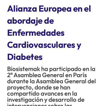
Alianza Europea en el
SERVICIOS
abordaje de
APOYO I+D+I
Enfermedades
Cardiovasculares y
NOTICIAS
Diabetes
Biosistemak ha participado en la
2ª Asamblea General en París
durante la Asamblea General del
proyecto, donde se han
compartido avances en la
investigación y desarrollo de
intervenciones sobre las