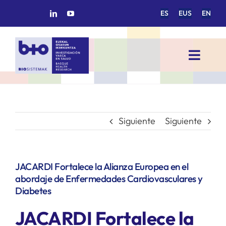
Saltar
ES
EUS
EN
al
contenido
Toggl
Navig
INICIO
BIOSISTEMAK
Siguiente
Siguiente
ÁREAS DE INVESTIGACIÓN
JACARDI Fortalece la Alianza Europea en el
abordaje de Enfermedades Cardiovasculares y
GRUPOS DE INVESTIGACIÓN
Diabetes
JACARDI Fortalece la
PROYECTOS/COLABORACIONES