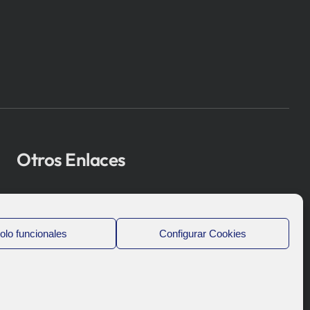
Otros Enlaces
Osakidetza
Bioef
olo funcionales
Configurar Cookies
Gobierno Vasco
UPV/EHU
Aviso-Legal
Política de Privacidad